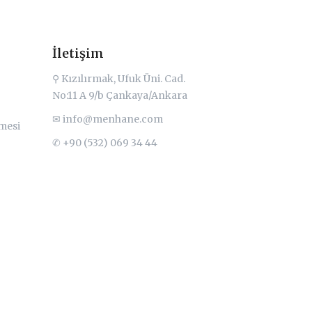
İletişim
⚲ Kızılırmak, Ufuk Üni. Cad.
No:11 A 9/b Çankaya/Ankara
✉
info@menhane.com
şmesi
✆ +90 (532) 069 34 44