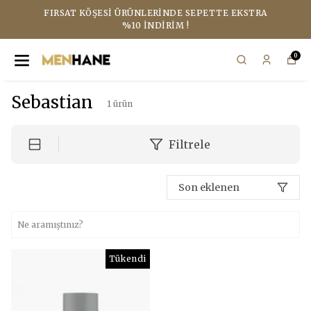
FIRSAT KÖŞESI ÜRÜNLERINDE SEPETTE EKSTRA
%10 İNDIRIM !
0
Sebastian
1
ürün
Filtrele
Son eklenen
Tükendi