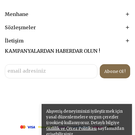
Menhane
Sözleşmeler
İletişim
KAMPANYALARDAN HABERDAR OLUN !
Abone Ol !
Alışveriş deneyiminizi iyileştirmek için
yasal düzenlemelere uygun çerezler
(cookies) kullanıyoruz. Detaylı bilgiye
Gizlilik ve Çerez Politikası
sayfamızdan
erişebilirsiniz.