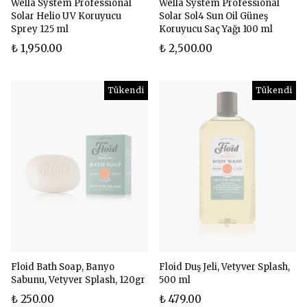
Wella System Professional
Wella System Professional
Solar Helio UV Koruyucu
Solar Sol4 Sun Oil Güneş
Sprey 125 ml
Koruyucu Saç Yağı 100 ml
₺ 1,950.00
₺ 2,500.00
Tükendi
Tükendi
Floid Bath Soap, Banyo
Floid Duş Jeli, Vetyver Splash,
Sabunu, Vetyver Splash, 120gr
500 ml
₺ 250.00
₺ 479.00