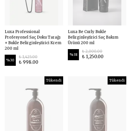
Luxa Professional
Luxa Be Curly Bukle
Profesyonel Saç Doku Tarağı
Belirginleştirici Saç Bakım
+ Bukle Belirginleştirici Krem
Ürünü 200 ml
200 ml
₺ 2,000.00
%
38
₺ 1,250.00
₺ 1,425.00
%
30
₺ 998.00
Tükendi
Tükendi