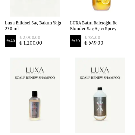
Luxa Bitkisel Saç Bakım Yağı
LUXA Batın Balcıoğlu Be
230 ml
Blonder Saç Açıcı Sprey
₺ 2,000.00
₺ 785.00
%
40
%
30
₺ 1,200.00
₺ 549.00