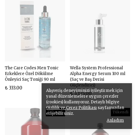
The Care Codes Men Tonic
Wella System Professional
Erkeklere Özel Dökülme
Alpha Energy Serum 100 ml
Önleyici Saç Toniği 90 ml
(Saç ve Baş Derisi
Güçlendirici)
₺ 333.00
Alışveriş deneyiminizi iyileştirmek için
₺ 5,175.00
yasal düzenlemelere uygun çerezler
(cookies) kullanıyoruz. Detaylı bilgiye
Gizlilik ve Çerez Politikası
sayfamızdan
Tükendi
Tükendi
erişebilirsiniz.
Anladım