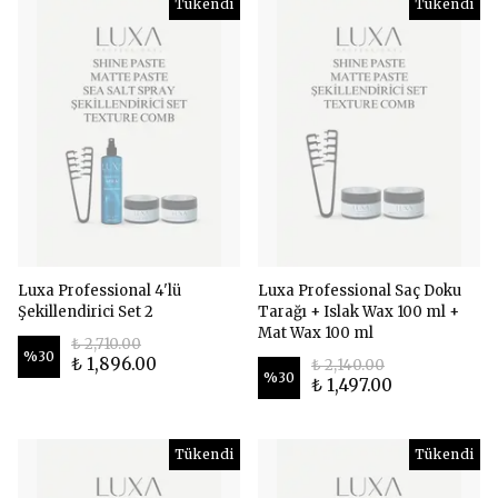
Tükendi
Tükendi
Luxa Professional 4'lü
Luxa Professional Saç Doku
Şekillendirici Set 2
Tarağı + Islak Wax 100 ml +
Mat Wax 100 ml
₺ 2,710.00
%
30
₺ 1,896.00
₺ 2,140.00
%
30
₺ 1,497.00
Tükendi
Tükendi