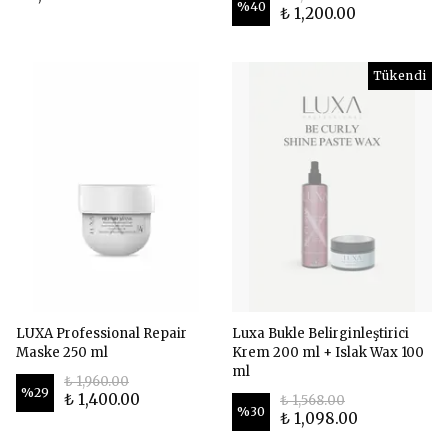
%
40
₺ 1,200.00
Tükendi
LUXA Professional Repair
Luxa Bukle Belirginleştirici
Maske 250 ml
Krem 200 ml + Islak Wax 100
ml
₺ 1,960.00
%
29
₺ 1,400.00
₺ 1,568.00
%
30
₺ 1,098.00