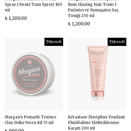
Spray I Deniz Tuzu Spreyi 100
Rum Glazing Hair Tonic I
ml
Parlatıcı ve Yumuşatıcı Saç
Toniği 250 ml
₺ 1,200.00
₺ 1,200.00
Tükendi
Tükendi
Morgan's Pomade Texture
Kérastase Discipline Fondant
Clay Doku Veren Kil 75 ml
Fluidéaliste Elektriklenme
Karşıtı 200 ml
₺ 900.00