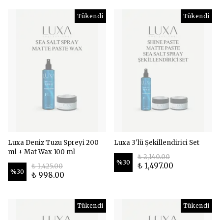
Tükendi
Tükendi
Luxa Deniz Tuzu Spreyi 200
Luxa 3'lü Şekillendirici Set
ml + Mat Wax 100 ml
₺ 2,140.00
%
30
₺ 1,497.00
₺ 1,425.00
%
30
₺ 998.00
Tükendi
Tükendi