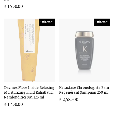
₺ 1,750.00
Tükendi
Tükendi
Davines More Inside Relaxing
Kerastase Chronologiste Bain
Moisturizing Fluid Rahatlatici
Régénérant Şampuan 250 ml
Nemlendirici Sıvı 125 ml
₺ 2,585.00
₺ 1,450.00