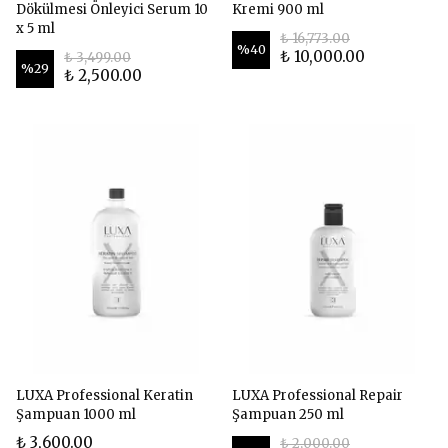
Dökülmesi Önleyici Serum 10
Kremi 900 ml
x 5 ml
₺ 16,773.00
%
40
₺ 10,000.00
₺ 3,499.00
%
29
₺ 2,500.00
LUXA Professional Keratin
LUXA Professional Repair
Şampuan 1000 ml
Şampuan 250 ml
₺ 3,600.00
₺ 2,000.00