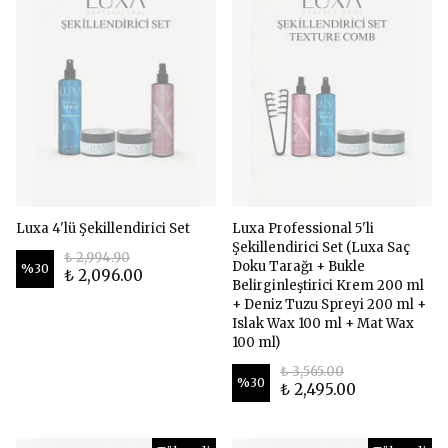
Luxa 4'lü Şekillendirici Set
Luxa Professional 5'li
Şekillendirici Set (Luxa Saç
₺ 2,994.90
Doku Tarağı + Bukle
%
30
₺ 2,096.00
Belirginleştirici Krem 200 ml
+ Deniz Tuzu Spreyi 200 ml +
Islak Wax 100 ml + Mat Wax
100 ml)
₺ 3,565.00
%
30
₺ 2,495.00