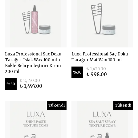
Luxa Professional Saç Doku
Luxa Professional Saç Doku
Tarağı + Islak Wax 100 ml +
Tarağı + Mat Wax 100 ml
Bukle Belirginleştirici Krem
₺ 1,425.00
200 ml
%
30
₺ 998.00
₺ 2,140.00
%
30
₺ 1,497.00
Tükendi
Tükendi