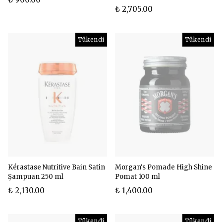
₺ 2,705.00
Tükendi
Tükendi
Kérastase Nutritive Bain Satin
Morgan's Pomade High Shine
Şampuan 250 ml
Pomat 100 ml
₺ 2,130.00
₺ 1,400.00
Tükendi
Tükendi