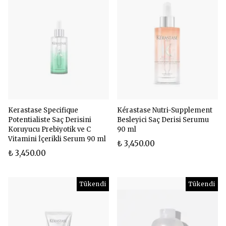
Kerastase Specifique
Kérastase Nutri-Supplement
Potentialiste Saç Derisini
Besleyici Saç Derisi Serumu
Koruyucu Prebiyotik ve C
90 ml
Vitamini İçerikli Serum 90 ml
₺ 3,450.00
₺ 3,450.00
Tükendi
Tükendi