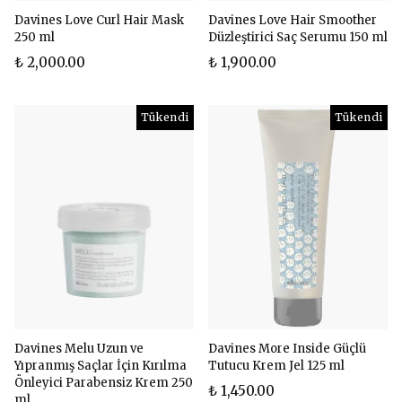
Davines Love Curl Hair Mask
Davines Love Hair Smoother
250 ml
Düzleştirici Saç Serumu 150 ml
₺ 2,000.00
₺ 1,900.00
Tükendi
Tükendi
Davines Melu Uzun ve
Davines More Inside Güçlü
Yıpranmış Saçlar İçin Kırılma
Tutucu Krem Jel 125 ml
Önleyici Parabensiz Krem 250
₺ 1,450.00
ml