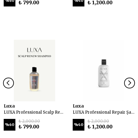
%
60
%
40
₺ 799.00
₺ 1,200.00
Luxa
Luxa
LUXA Professional Scalp Renew Dökülme Önleyici Şampuan 250 ml
LUXA Professional Repair Şampuan 250 ml
₺ 2,000.00
₺ 2,000.00
%
60
%
40
₺ 799.00
₺ 1,200.00