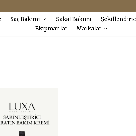
FIRSAT KÖŞESI ÜRÜNLERINDE SEPETTE EKSTRA %10 İNDIRIM !
e
Saç Bakımı
Sakal Bakımı
Şekillendiric
Ekipmanlar
Markalar