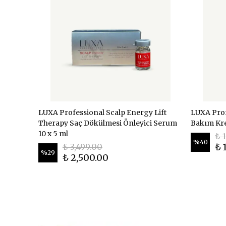
LUXA Professional Scalp Energy Lift
LUXA Profe
Therapy Saç Dökülmesi Önleyici Serum
Bakım Kr
10 x 5 ml
₺ 
%
40
₺ 
₺ 3,499.00
%
29
₺ 2,500.00