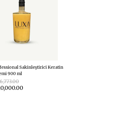
ssional Sakinleştirici Keratin
emi 900 ml
16,773.00
10,000.00