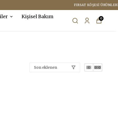
iler
Kişisel Bakım
0
Son eklenen