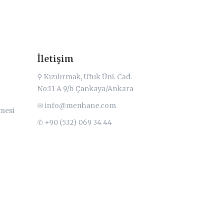
İletişim
⚲ Kızılırmak, Ufuk Üni. Cad.
No:11 A 9/b Çankaya/Ankara
✉
info@menhane.com
şmesi
✆ +90 (532) 069 34 44