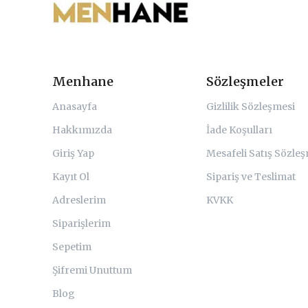
Menhane
Sözleşmeler
Anasayfa
Gizlilik Sözleşmesi
Hakkımızda
İade Koşulları
Giriş Yap
Mesafeli Satış Sözle
Kayıt Ol
Sipariş ve Teslimat
Adreslerim
KVKK
Siparişlerim
Sepetim
Şifremi Unuttum
Blog