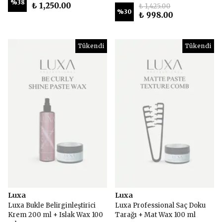
%
38
₺ 1,250.00
₺ 1,425.00
%
30
₺ 998.00
Tükendi
Tükendi
Luxa
Luxa
Luxa Bukle Belirginleştirici
Luxa Professional Saç Doku
Krem 200 ml + Islak Wax 100
Tarağı + Mat Wax 100 ml