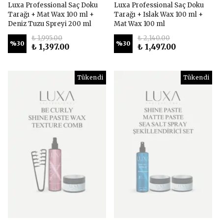
Luxa Professional Saç Doku
Luxa Professional Saç Doku
Tarağı + Mat Wax 100 ml +
Tarağı + Islak Wax 100 ml +
Deniz Tuzu Spreyi 200 ml
Mat Wax 100 ml
₺ 1,995.00
₺ 2,140.00
%
30
%
30
₺ 1,397.00
₺ 1,497.00
Tükendi
Tükendi