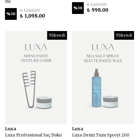
ml
₺ 1,425.00
%
30
₺ 998.00
₺ 1,568.00
%
30
₺ 1,098.00
Tükendi
Tükendi
Luxa
Luxa
Luxa Professional Saç Doku
Luxa Deniz Tuzu Spreyi 200