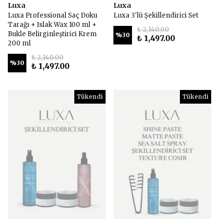
Luxa
Luxa
Luxa Professional Saç Doku
Luxa 3'lü Şekillendirici Set
Tarağı + Islak Wax 100 ml +
₺ 2,140.00
Bukle Belirginleştirici Krem
%
30
₺ 1,497.00
200 ml
₺ 2,140.00
%
30
₺ 1,497.00
Tükendi
Tükendi