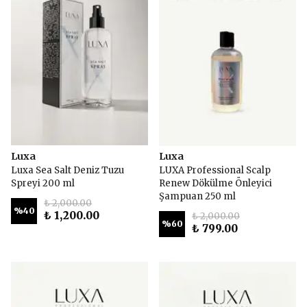
Luxa
Luxa
Luxa Sea Salt Deniz Tuzu
LUXA Professional Scalp
Spreyi 200 ml
Renew Dökülme Önleyici
Şampuan 250 ml
₺ 2,000.00
%
40
₺ 1,200.00
₺ 2,000.00
%
60
₺ 799.00