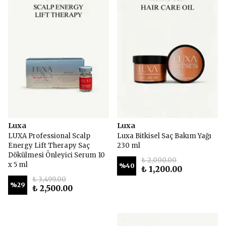
Luxa
Luxa
LUXA Professional Scalp
Luxa Bitkisel Saç Bakım Yağı
Energy Lift Therapy Saç
230 ml
Dökülmesi Önleyici Serum 10
₺ 2,000.00
x 5 ml
%
40
₺ 1,200.00
₺ 3,499.00
%
29
₺ 2,500.00