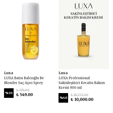
Luxa
Luxa
LUXA Batın Balcıoğlu Be
LUXA Professional
Blonder Saç Açıcı Sprey
Sakinleştirici Keratin Bakım
Kremi 900 ml
₺ 785.00
%
30
₺ 549.00
₺ 16,773.00
%
40
₺ 10,000.00