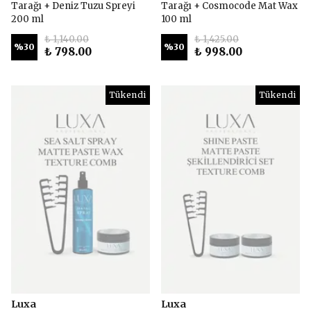
Tarağı + Deniz Tuzu Spreyi
Tarağı + Cosmocode Mat Wax
200 ml
100 ml
₺ 1,140.00
₺ 1,425.00
%
30
%
30
₺ 798.00
₺ 998.00
Tükendi
Tükendi
Luxa
Luxa