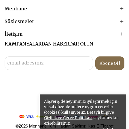
Menhane
Sözleşmeler
İletişim
KAMPANYALARDAN HABERDAR OLUN !
Abone Ol !
Alışveriş deneyiminizi iyileştirmek için
yasal düzenlemelere uygun çerezler
(cookies) kullanıyoruz. Detaylı bilgiye
Gizlilik ve Çerez Politikası
sayfamızdan
erişebilirsiniz.
©2026 Menhane Tüm Hakları Saklıdır. ikas E-Ticaret