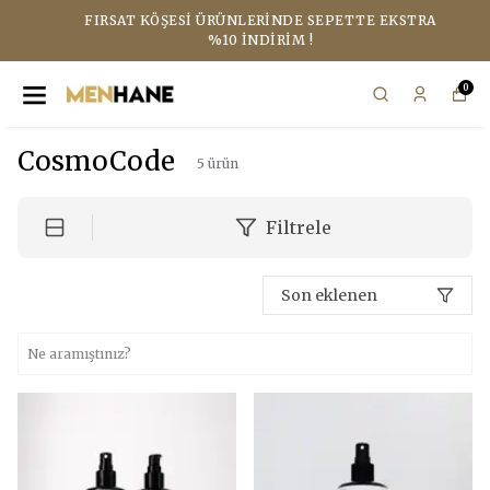
FIRSAT KÖŞESI ÜRÜNLERINDE SEPETTE EKSTRA
%10 İNDIRIM !
0
CosmoCode
5
ürün
Filtrele
Son eklenen