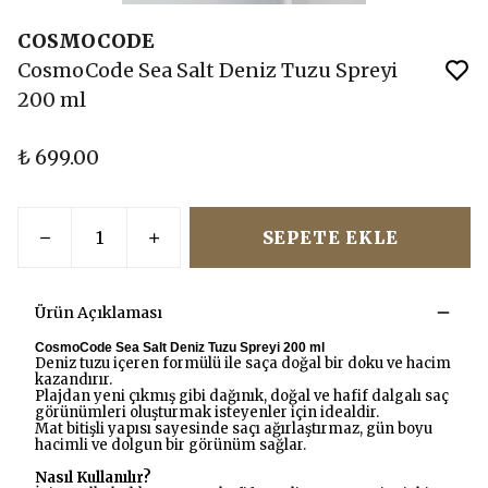
COSMOCODE
CosmoCode Sea Salt Deniz Tuzu Spreyi
200 ml
₺ 699.00
SEPETE EKLE
Ürün Açıklaması
CosmoCode Sea Salt Deniz Tuzu Spreyi 200 ml
Deniz tuzu içeren formülü ile saça doğal bir doku ve hacim
kazandırır.
Plajdan yeni çıkmış gibi dağınık, doğal ve hafif dalgalı saç
görünümleri oluşturmak isteyenler için idealdir.
Mat bitişli yapısı sayesinde saçı ağırlaştırmaz, gün boyu
hacimli ve dolgun bir görünüm sağlar.
Nasıl Kullanılır?