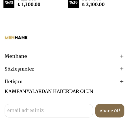
%
38
%
29
₺ 1,300.00
₺ 2,100.00
Menhane
Sözleşmeler
İletişim
KAMPANYALARDAN HABERDAR OLUN !
Abone Ol !