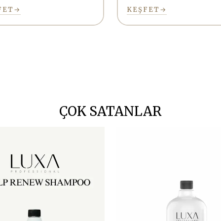
FET
→
KEŞFET
→
ÇOK SATANLAR