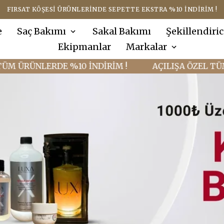
FIRSAT KÖŞESI ÜRÜNLERINDE SEPETTE EKSTRA %10 İNDIRIM !
e
Saç Bakımı
Sakal Bakımı
Şekillendiric
Ekipmanlar
Markalar
NLERDE %10 İNDİRİM !
AÇILIŞA ÖZEL TÜM ÜRÜNL