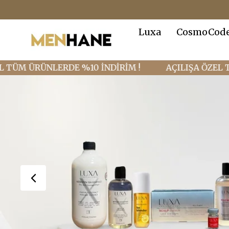
Luxa
CosmoCod
ÜRÜNLERDE %10 İNDİRİM !
AÇILIŞA ÖZEL TÜM ÜRÜ