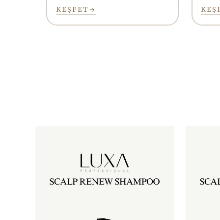
KEŞFET
→
KEŞ