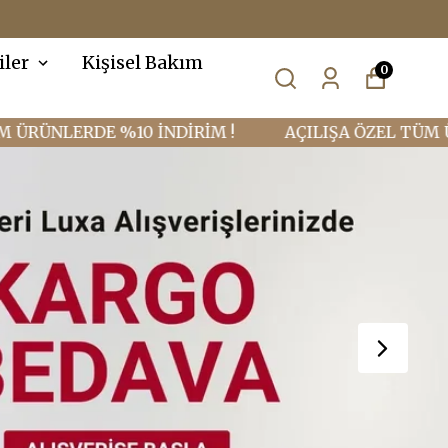
iler
Kişisel Bakım
0
ERDE %10 İNDİRİM !
AÇILIŞA ÖZEL TÜM ÜRÜNLER