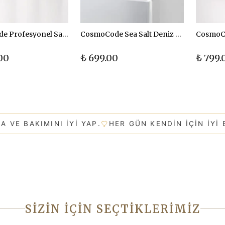
CosmoCode Profesyonel Saç Bakım ve Şekillendirici 4'lü Set
CosmoCode Sea Salt Deniz Tuzu Spreyi 200 ml
.00
₺ 699.00
₺ 799.
KIMINI IYI YAP.
HER GÜN KENDIN IÇIN IYI BIR ŞEY
SİZİN İÇİN SEÇTİKLERİMİZ