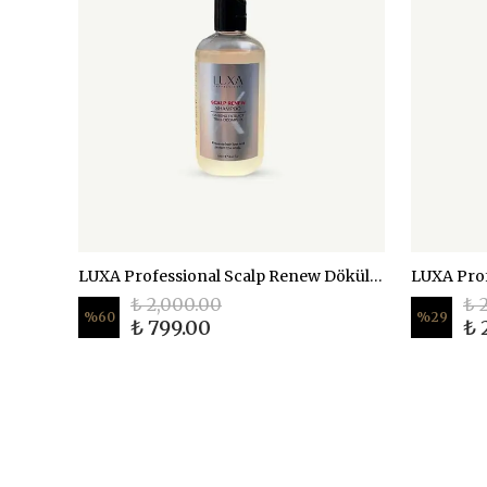
LUXA Professional Scalp Renew Dökülme Önleyici Şampuan 250 ml
₺ 2,000.00
₺ 
%
60
%
29
₺ 799.00
₺ 