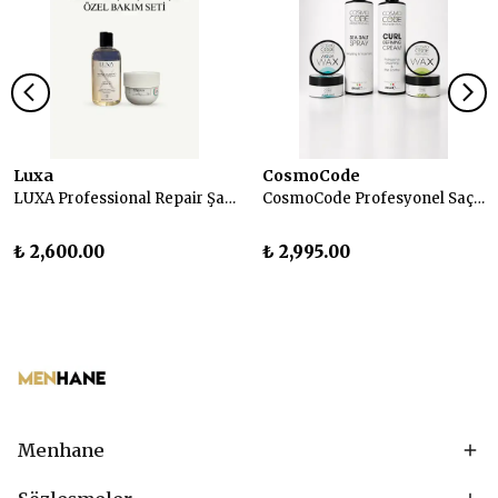
Luxa
CosmoCode
LUXA Professional Repair Şampuan ve Maske Seti
CosmoCode Profesyonel Saç Bakım ve Şekillendirici 4'lü Set
₺ 2,600.00
₺ 2,995.00
Menhane