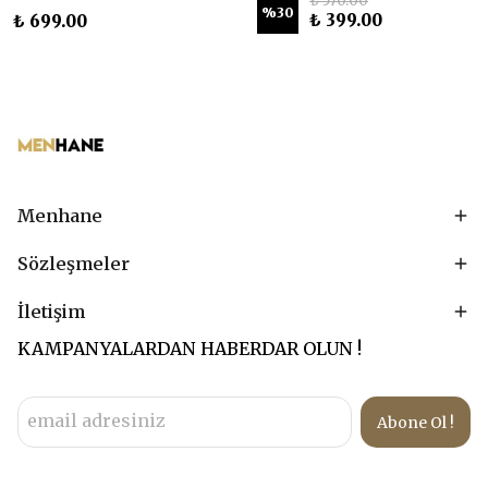
₺ 570.00
%
30
₺ 399.00
₺ 699.00
Menhane
Sözleşmeler
İletişim
KAMPANYALARDAN HABERDAR OLUN !
Abone Ol !