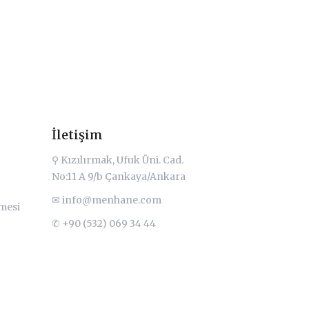
İletişim
⚲ Kızılırmak, Ufuk Üni. Cad.
No:11 A 9/b Çankaya/Ankara
✉
info@menhane.com
şmesi
✆ +90 (532) 069 34 44