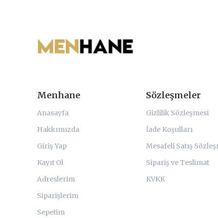
Menhane
Sözleşmeler
Anasayfa
Gizlilik Sözleşmesi
Hakkımızda
İade Koşulları
Giriş Yap
Mesafeli Satış Sözle
Kayıt Ol
Sipariş ve Teslimat
Adreslerim
KVKK
Siparişlerim
Sepetim