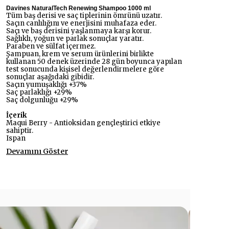
Davines NaturalTech Renewing Shampoo 1000 ml
Tüm baş derisi ve saç tiplerinin ömrünü uzatır.
Saçın canlılığını ve enerjisini muhafaza eder.
Saçı ve baş derisini yaşlanmaya karşı korur.
Sağlıklı, yoğun ve parlak sonuçlar yaratır.
Paraben ve sülfat içermez.
Şampuan, krem ve serum ürünlerini birlikte
kullanan 50 denek üzerinde 28 gün boyunca yapılan
test sonucunda kişisel değerlendirmelere göre
sonuçlar aşağıdaki gibidir.
Saçın yumuşaklığı +37%
Saç parlaklığı +29%
Saç dolgunluğu +29%
İçerik
Maqui Berry - Antioksidan gençleştirici etkiye
sahiptir.
Ispan
Devamını Göster