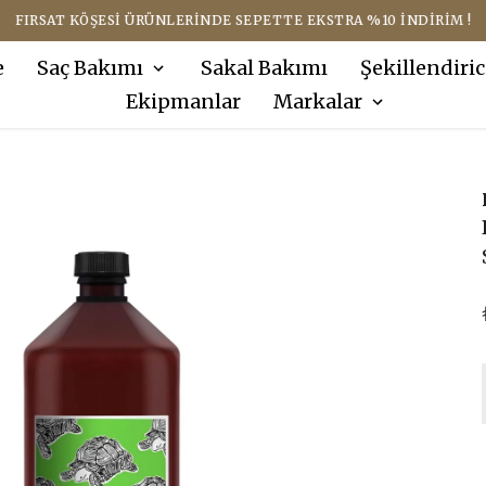
FIRSAT KÖŞESI ÜRÜNLERINDE SEPETTE EKSTRA %10 İNDIRIM !
e
Saç Bakımı
Sakal Bakımı
Şekillendiric
Ekipmanlar
Markalar