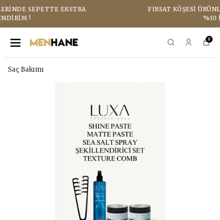
FIRSAT KÖŞESI ÜRÜNLERINDE SEPETTE EKSTRA
%10 İNDIRIM !
0
Saç Bakımı