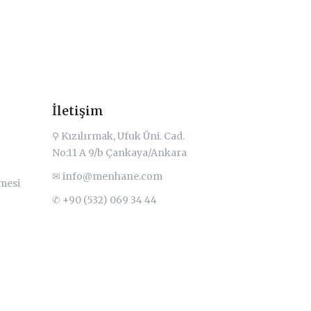
İletişim
⚲ Kızılırmak, Ufuk Üni. Cad.
No:11 A 9/b Çankaya/Ankara
✉
info@menhane.com
şmesi
✆ +90 (532) 069 34 44