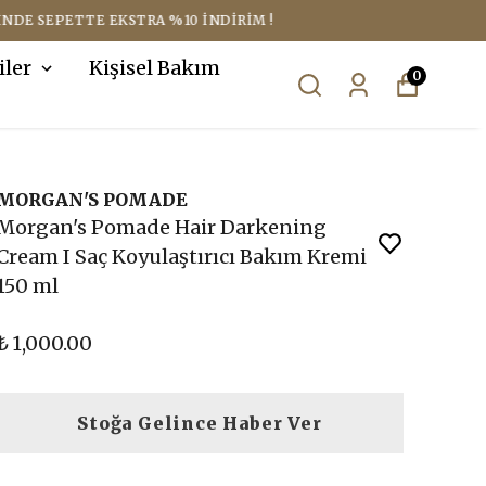
iler
Kişisel Bakım
0
MORGAN'S POMADE
Morgan's Pomade Hair Darkening
Cream I Saç Koyulaştırıcı Bakım Kremi
150 ml
₺ 1,000.00
Stoğa Gelince Haber Ver