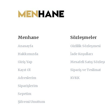
Menhane
Sözleşmeler
Anasayfa
Gizlilik Sözleşmesi
Hakkımızda
İade Koşulları
Giriş Yap
Mesafeli Satış Sözle
Kayıt Ol
Sipariş ve Teslimat
Adreslerim
KVKK
Siparişlerim
Sepetim
Şifremi Unuttum