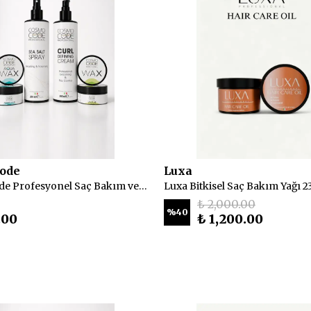
ode
Luxa
CosmoCode Profesyonel Saç Bakım ve Şekillendirici 4'lü Set
Luxa Bitkisel Saç Bakım Yağı 2
₺ 2,000.00
%
40
.00
₺ 1,200.00