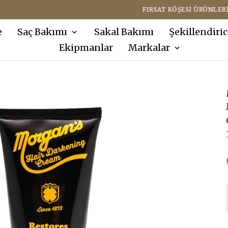
FIRSAT KÖŞESI ÜRÜNLERINDE SEPETTE EKSTRA %10 İNDIRIM !
e
Saç Bakımı
Sakal Bakımı
Şekillendiric
Ekipmanlar
Markalar