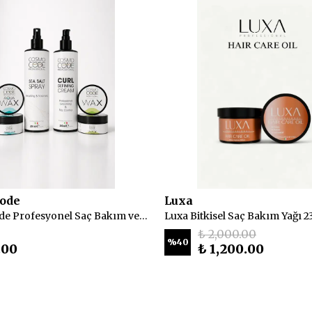
ode
Luxa
CosmoCode Profesyonel Saç Bakım ve Şekillendirici 4'lü Set
Luxa Bitkisel Saç Bakım Yağı 2
₺ 2,000.00
%
40
.00
₺ 1,200.00