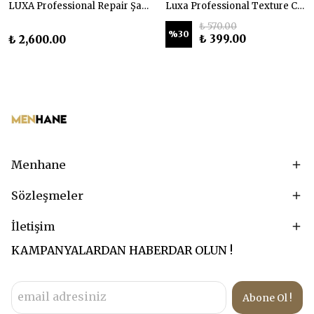
LUXA Professional Repair Şampuan ve Maske Seti
Luxa Professional Texture Comb Profesyonel Saç Doku Tarağı
₺ 570.00
%
30
₺ 399.00
₺ 2,600.00
Menhane
Sözleşmeler
İletişim
KAMPANYALARDAN HABERDAR OLUN !
Abone Ol !