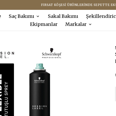
FIRSAT KÖŞESI ÜRÜNLERINDE SEPETTE EKSTRA %10 İNDIRIM !
e
Saç Bakımı
Sakal Bakımı
Şekillendiric
Ekipmanlar
Markalar