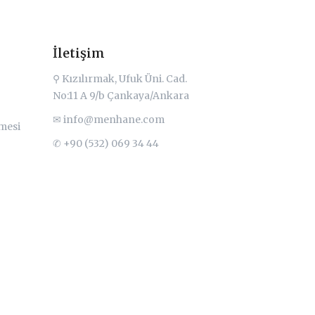
İletişim
⚲ Kızılırmak, Ufuk Üni. Cad.
No:11 A 9/b Çankaya/Ankara
✉
info@menhane.com
şmesi
✆ +90 (532) 069 34 44