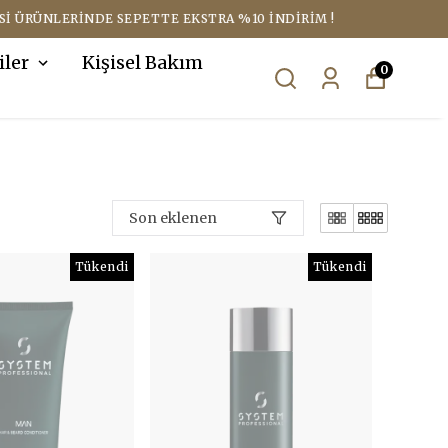
iler
Kişisel Bakım
0
Son eklenen
Tükendi
Tükendi