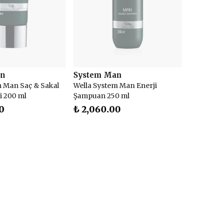
an
System Man
m Man Saç & Sakal
Wella System Man Enerji
 200 ml
Şampuan 250 ml
0
₺ 2,060.00