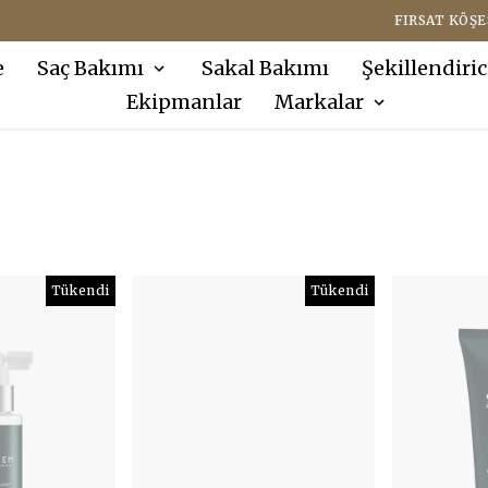
FIRSAT KÖŞESI ÜRÜNLERINDE SEPETTE EKSTRA %10 İNDIRIM !
e
Saç Bakımı
Sakal Bakımı
Şekillendiric
Ekipmanlar
Markalar
Tükendi
Tükendi