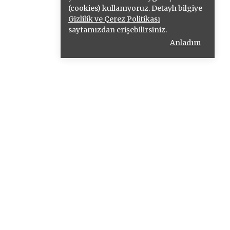
(cookies) kullanıyoruz. Detaylı bilgiye
Gizlilik ve Çerez Politikası
sayfamızdan erişebilirsiniz.
Anladım
KAMPANYALARDAN HABERDAR
OLUN !
Abone Ol !