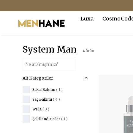
Luxa
CosmoCod
System Man
4
ürün
Alt Kategoriler
Sakal Bakımı
(
1
)
Saç Bakımı
(
4
)
Wella
(
3
)
Şekillendiriciler
(
1
)