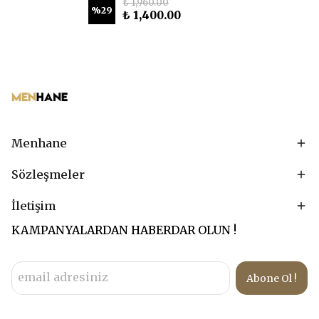
₺ 1,960.00
%
29
₺ 1,400.00
Menhane
Sözleşmeler
İletişim
KAMPANYALARDAN HABERDAR OLUN !
Abone Ol !