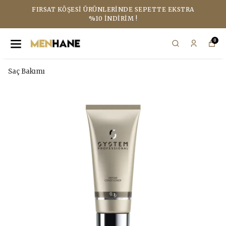
FIRSAT KÖŞESI ÜRÜNLERINDE SEPETTE EKSTRA
%10 İNDIRIM !
0
Saç Bakımı